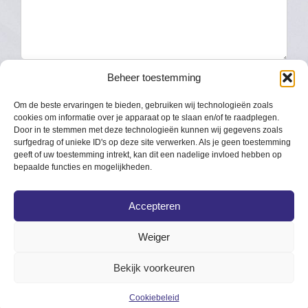
Beheer toestemming
Om de beste ervaringen te bieden, gebruiken wij technologieën zoals
cookies om informatie over je apparaat op te slaan en/of te raadplegen.
Door in te stemmen met deze technologieën kunnen wij gegevens zoals
surfgedrag of unieke ID's op deze site verwerken. Als je geen toestemming
Naam:
Anyway Service on Demand
geeft of uw toestemming intrekt, kan dit een nadelige invloed hebben op
Adres:
Wulp 38, 7462 ZR Rijssen
bepaalde functies en mogelijkheden.
Email:
info[at]anyway-sod.nl
Telefoonnummer:
06 12574876
Accepteren
Weiger
Bekijk voorkeuren
Copyright 2019 Anyway Service on Demand | Powered by
ROCK Design
Cookiebeleid