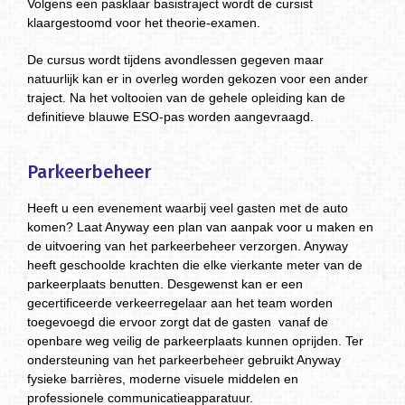
Volgens een pasklaar basistraject wordt de cursist
klaargestoomd voor het theorie-examen.
De cursus wordt tijdens avondlessen gegeven maar
natuurlijk kan er in overleg worden gekozen voor een ander
traject. Na het voltooien van de gehele opleiding kan de
definitieve blauwe ESO-pas worden aangevraagd.
Parkeerbeheer
Heeft u een evenement waarbij veel gasten met de auto
komen? Laat Anyway een plan van aanpak voor u maken en
de uitvoering van het parkeerbeheer verzorgen. Anyway
heeft geschoolde krachten die elke vierkante meter van de
parkeerplaats benutten. Desgewenst kan er een
gecertificeerde verkeerregelaar aan het team worden
toegevoegd die ervoor zorgt dat de gasten vanaf de
openbare weg veilig de parkeerplaats kunnen oprijden. Ter
ondersteuning van het parkeerbeheer gebruikt Anyway
fysieke barrières, moderne visuele middelen en
professionele communicatieapparatuur.